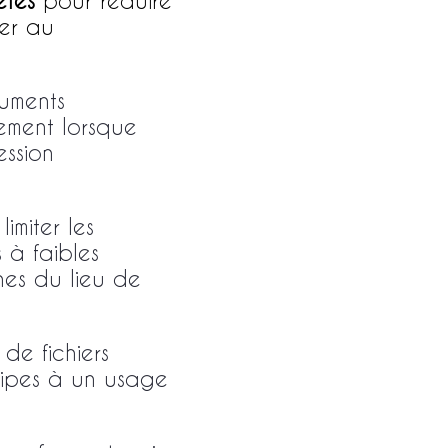
ètes
pour réduire
uer au
cuments
ement lorsque
ession
imiter les
 à faibles
ches du lieu de
 de fichiers
équipes à un usage