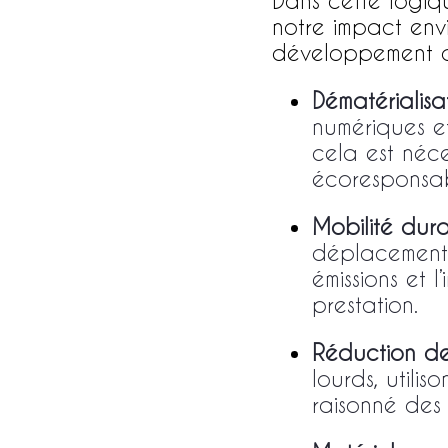
Dans cette logiq
notre impact envi
développement d
Dématérialisa
numériques e
cela est néce
écoresponsab
Mobilité dur
déplacements,
émissions et 
prestation.
Réduction de
lourds, utilis
raisonné des 