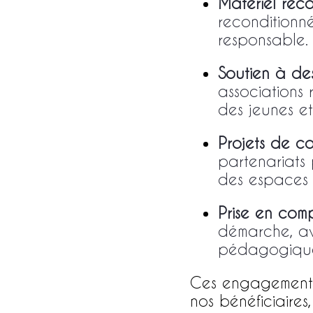
Matériel rec
reconditionné
responsable.
Soutien à des 
associations 
des jeunes et
Projets de c
partenariats 
des espaces 
Prise en co
démarche, av
pédagogiques
Ces engagements 
nos bénéficiaires,