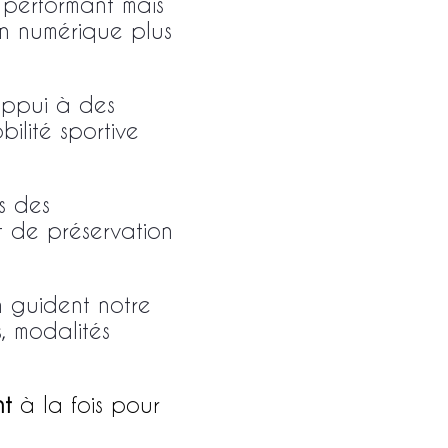
 performant mais
un numérique plus
appui à des
bilité sportive
s des
t de préservation
ion guident notre
, modalités
nt
à la fois pour